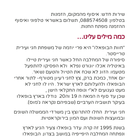
שירות חדש: איסוף מהמקום, הזמנות
בטלפון: 088574508, תשלום באשראי טלפוני ואיסוף
ההזמנה מפתח החנות.
כמה מילים עלינו…
"חוות הבופאלו" היא פרי יוזמה של משפחת חגי ועירית
טרייסטר.
סיפורה של המחלבה החל כאשר חגי ועירית טיילו
באיטליה אכלו יוגורט נפלא ולא הפסיקו להתפעל
מטעמו. הזוג לא שכח את הטיול והטעם נשאר.
יום אחד, כמכת ברק, צץ לחגי רעיון מטורף- לתור אחרי
הבופאלו ולהעלותם לארץ ישראל . היו לו לחגי לא
מעט געגועים לא"י ונופה החקלאי הישן ,
שכן עד סוף ה המאה ה 19 וה20 גודלו בארץ בופאלו
בעיקר תושביה הערביים (שבפיהם נקראה ג'מוס).
חגי ועירית החלו להתרוצץ בין משרדי הממשלה השונים
ובמועצות השונות ועם המון בירוקראטיות.
בשנת 1995 זה קרה. עדר בופאלו צעיר הגיע לארץ
ונפתחה המחלבה היפייפיה במושב בצרון. הבופאלו