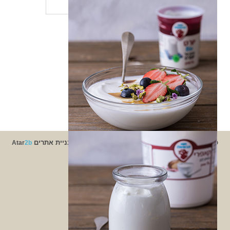
חיפוש:
אין קטגוריות
התחבר
פיד רשומות
פיד תגובות
WordPress.org
כל הזכויות שמורות לחוות הבופלו 2015 © |
עיצוב ובניית אתרים
Atar
2b